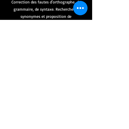
Correction des fautes d'orthographe, de
grammaire, de syntaxe. Recherche de
synonymes et proposition de
reformulations.
1,80€ / 1500 signes
espaces compris
.
Contactez
Catherine Cuenca pour
obtenir un devis.
Accompagnement
supplémentaire
Si vous le souhaitez, vous pouvez
demander un entretien suite à la