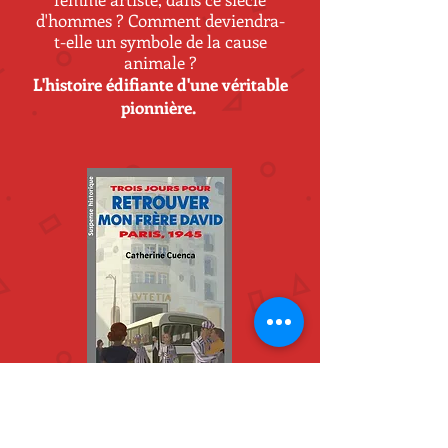
d'hommes ? Comment deviendra-
t-elle un symbole de la cause
animale ?
L'histoire édifiante d'une véritable
pionnière.
Trois jours pour...
retrouver mon frère