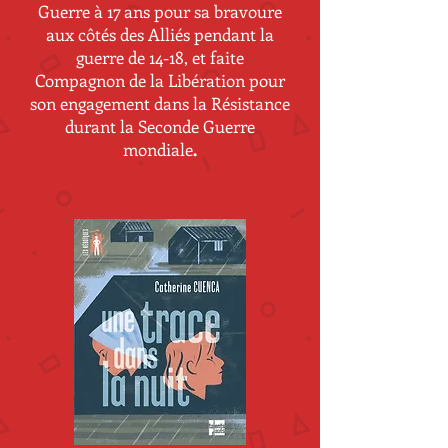
Guerre à 17 ans pour sa bravoure
aux côtés des Alliés pendant la
guerre de 14-18, et faite
Compagnon de la Libération pour
son engagement dans la Résistance
durant la Seconde Guerre
mondiale
.