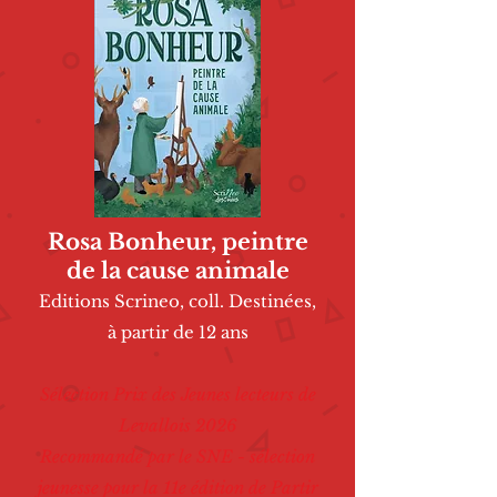
Rosa Bonheur, peintre
de la cause animale
Editions Scrineo, coll. Destinées,
à partir de 12 ans
Sélection Prix des Jeunes lecteurs de
Levallois 2026
Recommandé par le SNE - sélection
jeunesse pour la 11e édition de Partir