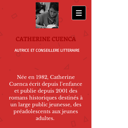
CATHERINE CUENCA
AUTRICE
ET CONSEIL
LERE
LITTERAIRE
Née en 1982, Catherine
Cuenca écrit depuis l'enfance
et publie depuis 2001 des
romans historiques destinés à
un large public jeunesse, des
préadolescents aux jeunes
adultes.