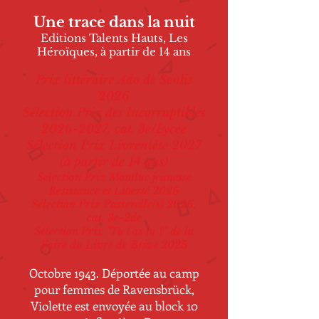
Une trace dans la nuit
Editions Talents Hauts, Les
Héroïques, à partir de 14 ans
Prix littéraire Ado de Senlis
2026
Sélection Prix des Incorruptibles
2026-2027
, cat. 3e/Lycée
Sélection Prix Livrentête 2027
(à partir de 14 ans)
Sélection Prix Montluc jeunesse
Résistance et Liberté 2026
Sélection Prix Passerelle(s) 2026,
cat. 3e-2de
Sélection Prix "Tu l'as lu ?" de la
Foire du Livre de Brive 2025
Octobre 1943. Déportée au camp
pour femmes de Ravensbrück,
Violette est envoyée au block 10